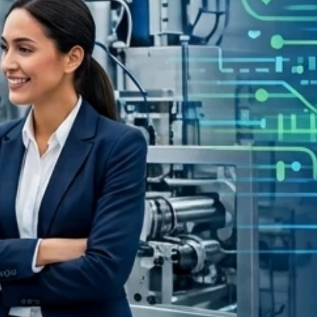
implementand
SGI
(Sistemas
integrados
de
Gestión)
Calidad
I
Seguridad
I