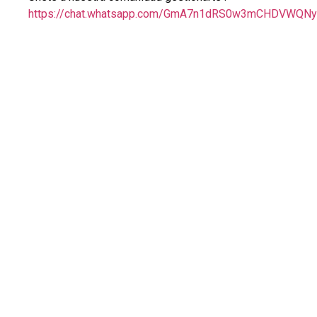
https://chat.whatsapp.com/GmA7n1dRS0w3mCHDVWQN