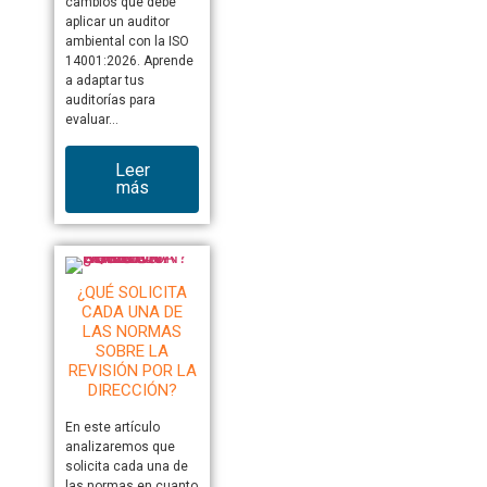
cambios que debe
aplicar un auditor
ambiental con la ISO
14001:2026. Aprende
a adaptar tus
auditorías para
evaluar…
Leer
más
¿QUÉ SOLICITA
CADA UNA DE
LAS NORMAS
SOBRE LA
REVISIÓN POR LA
DIRECCIÓN?
En este artículo
analizaremos que
solicita cada una de
las normas en cuanto