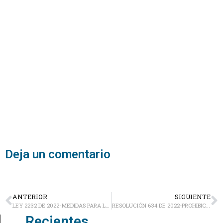
Deja un comentario
ANTERIOR
SIGUIENTE
LEY 2232 DE 2022-MEDIDAS PARA LA REDUCCIÓN DE LA PRODUCCIÓN Y CONSUMO PLÁSTICOS DE UN SOLO USO
RESOLUCIÓN 634 DE 2022-PROHIBICIÓN DE FABRICACIÓN E IMPORTACIÓN DE EQUIPOS Y PRODUCTOS QUE CONTENGAN SUSTANCIAS CONTROLADAS
Recientes