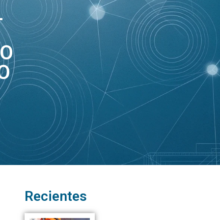
L
NO
O
Recientes