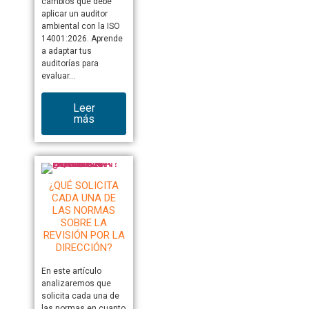
cambios que debe
aplicar un auditor
ambiental con la ISO
14001:2026. Aprende
a adaptar tus
auditorías para
evaluar…
Leer
más
¿QUÉ SOLICITA
CADA UNA DE
LAS NORMAS
SOBRE LA
REVISIÓN POR LA
DIRECCIÓN?
En este artículo
analizaremos que
solicita cada una de
las normas en cuanto