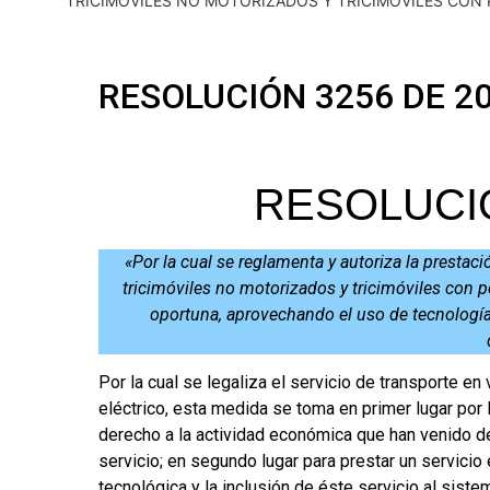
TRICIMÓVILES NO MOTORIZADOS Y TRICIMÓVILES CON 
RESOLUCIÓN 3256 DE 2
RESOLUCIÓ
«Por la cual se reglamenta y autoriza la prestaci
tricimóviles no motorizados y tricimóviles con pe
oportuna, aprovechando el uso de tecnologías
Por la cual se legaliza el servicio de transporte e
eléctrico, esta medida se toma en primer lugar por 
derecho a la actividad económica que han venido de
servicio; en segundo lugar para prestar un servicio
tecnológica y la inclusión de éste servicio al sist