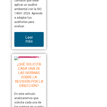
cambios que debe
aplicar un auditor
ambiental con la ISO
14001:2026. Aprende
a adaptar tus
auditorías para
evaluar…
Leer
más
¿QUÉ SOLICITA
CADA UNA DE
LAS NORMAS
SOBRE LA
REVISIÓN POR LA
DIRECCIÓN?
En este artículo
analizaremos que
solicita cada una de
las normas en cuanto