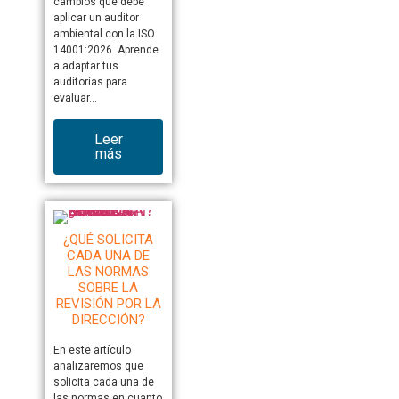
cambios que debe
aplicar un auditor
ambiental con la ISO
14001:2026. Aprende
a adaptar tus
auditorías para
evaluar…
Leer
más
¿QUÉ SOLICITA
CADA UNA DE
LAS NORMAS
SOBRE LA
REVISIÓN POR LA
DIRECCIÓN?
En este artículo
analizaremos que
solicita cada una de
las normas en cuanto