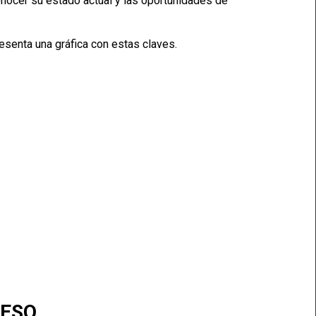
conocer su estado actual y las oportunidades de
presenta una gráfica con estas claves.
ESO.