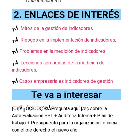
Guía indicadores
2. ENLACES DE INTERÉS
┬À
Mitos de la gestión de indicadores.
┬À
Riesgos en la implementación de indicadores
.
┬À
Problemas en la medición de indicadores.
┬À
Lecciones aprendidas de la medición de
indicadores
.
┬À
Casos empresariales indicadores de gestión.
Te va a interesar
­ƒÖï­ƒÅ╗ÔÇìÔÖÇ´©ÅPregunta aquí ­ƒæç sobre la
Autoevaluación SST + Auditoría Interna + Plan de
trabajo + Presupuesto para tu organización, e inicia
con el pie derecho el nuevo año.