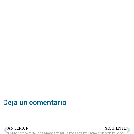
Deja un comentario
ANTERIOR
SIGUIENTE
RADICADO MT No. 20224000587281- ACLARACIONES SOBRE LA OBLIGACIÓN DE PORTAR LA TARJETA DE OPERACIÓN PARA EL SERVICIO PÚBLICO DE TRANSPORTE TERRESTRE
LEY 2363 DE 1950-CONOCE EL CÓDIGO SUSTANTIVO DE TRABAJO