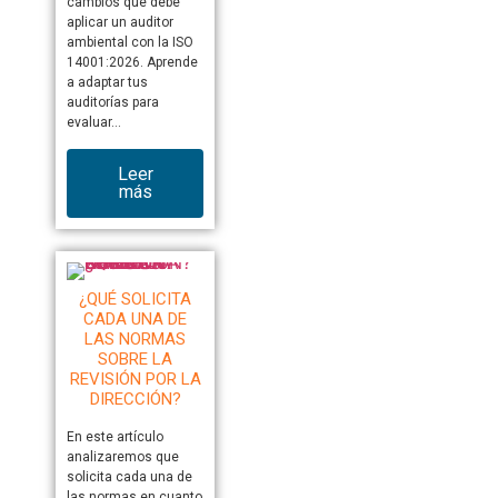
cambios que debe
aplicar un auditor
ambiental con la ISO
14001:2026. Aprende
a adaptar tus
auditorías para
evaluar…
Leer
más
¿QUÉ SOLICITA
CADA UNA DE
LAS NORMAS
SOBRE LA
REVISIÓN POR LA
DIRECCIÓN?
En este artículo
analizaremos que
solicita cada una de
las normas en cuanto