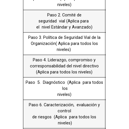
Paso 5. Diagnóstico (Aplica para todos
X
los
niveles)
Paso 6. Caracterización, evaluación y
X
control
de riesgos (Aplica para todos los
niveles)
Paso 7. Objetivos y metas del PESV
X
(Aplica
para todos los niveles)
Paso 8. Programas de gestión de riesgos
X
críticos y factores de desempeño (Aplica
para todos los niveles)
Paso 9. Plan anual de trabajo (Aplica
X
para
todos los niveles)
Paso 10. Competencia y plan anual de
X
formación (Aplica para todos los niveles)