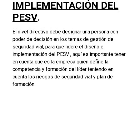
PASO 2. COMITÉ DE
SEGURIDAD VIAL
El nivel directivo debe designar los miembros del
Comité de Seguridad Vial (CSV), conformado por al
menos tres (3) personas con poder de decisión
(incluyendo al líder del PESV), La competencia y
formación mínima que deben tener los integrantes
del CSV deberá ser definida por la Organización.
Importante que tengas en cuenta que el CSV
(Comité de seguridad vial) del PESV y el COPASST
del SGSST, son comités que se pueden articular, sin
embargo, debes tener en cuentas las diferencias en
el alcance frente al riesgo, y las metodologías de
investigación de accidentes.