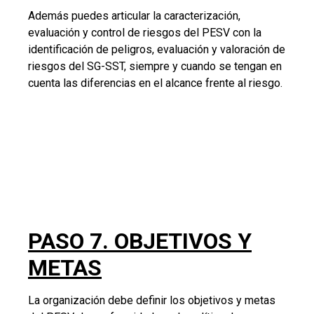
La organización debe definir los objetivos y metas
del PESV de conformidad con la política de
Seguridad Vial, los cuales deben estar enfocados a
la prevención, ser claros, medibles y cuantificables,
compatibles con la normatividad vigente, y ser
coherentes con los riesgos definidos
Los objetivos y metas deben ser comunicados a
todos los colaboradores de la organización,
actualizados, revisados y evaluados mínimo una (1)
vez al año.
Los Objetivos y metas del PESV se pueden articular
con los objetivos y metas definidos en el SGSST
Te invitamos a leer
PAUTAS PARA LOS OBJETIVOS
DEL SISTEMA DE GESTIÓN