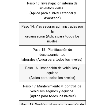
Paso 16. Inspección de vehículos y
X
equipos
(Aplica para todos los niveles)
Paso 17. Mantenimiento y control de
X
vehículos seguros y equipos
(Aplica para todos los niveles)
Paso 18. Gestión del cambio y gestión de
No
contratistas (Aplica para el nivel
aplica
Estándar o Avanzado)
Paso 19. Archivo y retención documental
No
(Aplica para el nivel Estándar y
aplica
Avanzado)
Paso 20. Indicadores y reporte de
X
autogestión PESV (Aplica para todos los
niveles)
Paso 21. Registro y análisis estadístico
No
de
aplica
siniestros viales (Aplica para nivel