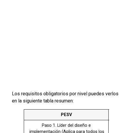
Los requisitos obligatorios por nivel puedes verlos
en la siguiente tabla resumen:
PESV
BÁSICO
Paso 1. Líder del diseño e
X
implementación (Aplica para todos los
niveles)
Paso 2. Comité de
No
seguridad vial (Aplica para
aplica
el nivel Estándar y Avanzado)
Paso 3. Política de Seguridad Vial de la
X
Organización( Aplica para todos los
niveles)
Paso 4. Liderazgo, compromiso y
X
corresponsabilidad del nivel directivo
(Aplica para todos los niveles)