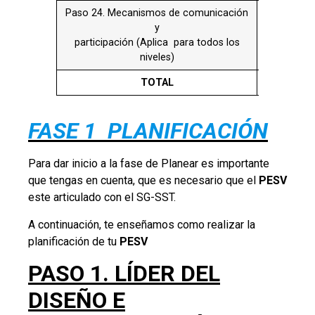
este articulado con el SG-SST.
A continuación, te enseñamos como realizar la
planificación de tu
PESV
PASO 1. LÍDER DEL
DISEÑO E
IMPLEMENTACIÓN DEL
PESV
.
El nivel directivo debe designar una persona con
poder de decisión en los temas de gestión de
seguridad vial, para que lidere el diseño e
implementación del PESV , aquí es importante tener
en cuenta que es la empresa quien define la
competencia y formación del líder teniendo en
cuenta los riesgos de seguridad vial y plan de
formación.