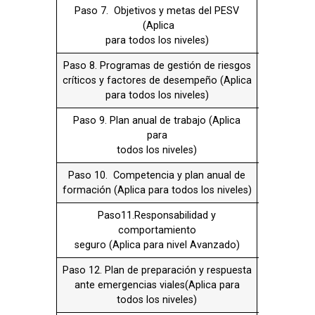
Paso11.Responsabilidad y
No
comportamiento
aplica
seguro (Aplica para nivel Avanzado)
Paso 12. Plan de preparación y respuesta
X
ante emergencias viales(Aplica para
todos los niveles)
Paso 13. Investigación interna de
No
siniestros viales
aplica
(Aplica para el nivel Estándar y
Avanzado)
Paso 14. Vías seguras administradas por
X
la
organización (Aplica para todos los
niveles)
Paso 15. Planificación de
X
desplazamientos
laborales (Aplica para todos los niveles)