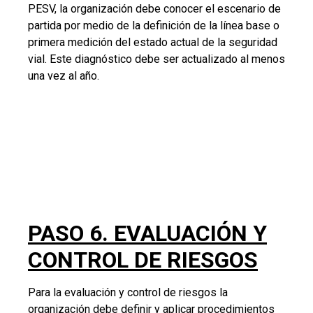
Para la evaluación y control de riesgos la
organización debe definir y aplicar procedimientos
de evaluación y control de riesgos en seguridad vial,
que tenga alcance sobre todos los procesos,
funciones y actividades relacionadas con el tránsito,
este procedimiento debe permitir identificar, analizar
y valorar los riesgos en seguridad vial de la
empresa.
El procedimiento de evaluación y control de riesgos
en seguridad vial al menos debe contener, la
identificación del riesgo, análisis del riesgo,
valoración del riesgo y tratamiento de los riesgos.
La evaluación y control de los riesgos se debe
actualizar como mínimo una (1) vez al año, cada vez
que ocurra un siniestro vial, cuando se presente un
siniestro vial de un miembro de la comunidad de la
organización al interior o en su entorno, o cuando se
presenten cambios en las actividades misionales