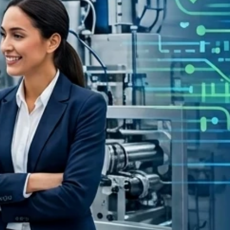
implementand
SGI
(Sistemas
integrados
de
Gestión)
Calidad
I
Seguridad
I