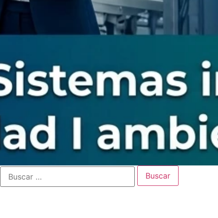
ambiente
I
IA
aplicada